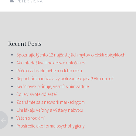
PETER VIŠŇA
Post
←
→
navigation
Recent Posts
Spoznajte týchto 12 najčastejších mýtov o elektrobicykloch
Ako hľadať kvalitné detské oblečenie?
Péče o zahradu během celého roku
Neprichádza múza a vy potrebujete písať! Ako na to?
Keď človek plánuje, vesmír s ním žartuje
Čo je v živote dôležité?
Zoznámte sa s network marketingom
Čím lákajú veľtrhy a výstavy nábytku
Vzťah s rodičmi
Prostredie ako forma psychohygieny