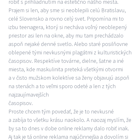
robiť s prihliadnutím na estetično nášho mesta.
Prajem si len, aby sme si neoblepili celú Bratislavu,
celé Slovensko a rovno celý svet. Pripomína mi to
izbu teenagera, ktorý si necháva voľný neoblepený
priestor asi len na okne, aby mu tam prechádzalo
aspoň nejaké denné svetlo. Alebo staré posilňovne
oblepené tými nevkusnými plagátmi z kulturistických
časopisov. Respektíve továrne, dielne, šatne a iné
miesta, kde maskulinita preteká všetkými otvormi
a v čisto mužskom kolektíve sa ženy objavujú aspoň
na stenách a to veľmi sporo odeté a len z tých
najzaujímavejších
časop
Proste chcem tým povedať, že je to nevkusné
a zabíja to všetku krásu naokolo. A naozaj myslím, že
by sa to dnes v dobe online reklamy dalo robiť inak.
Aj tak je tá online reklama najúčinnejšia a dovolím si