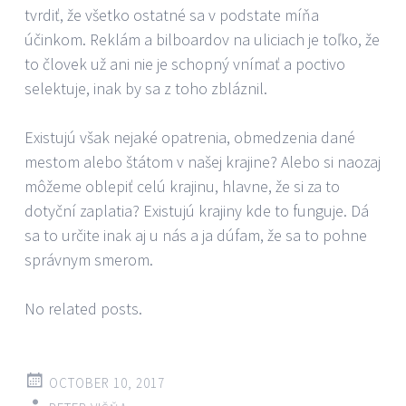
tvrdiť, že všetko ostatné sa v podstate míňa
účinkom. Reklám a bilboardov na uliciach je toľko, že
to človek už ani nie je schopný vnímať a poctivo
selektuje, inak by sa z toho zbláznil.
Existujú však nejaké opatrenia, obmedzenia dané
mestom alebo štátom v našej krajine? Alebo si naozaj
môžeme oblepiť celú krajinu, hlavne, že si za to
dotyční zaplatia? Existujú krajiny kde to funguje. Dá
sa to určite inak aj u nás a ja dúfam, že sa to pohne
správnym smerom.
No related posts.
OCTOBER 10, 2017