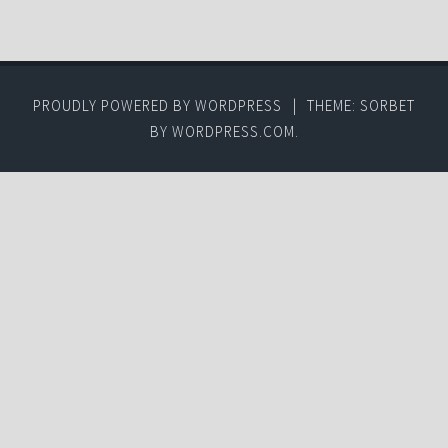
PROUDLY POWERED BY WORDPRESS
|
THEME: SORBET
BY
WORDPRESS.COM
.