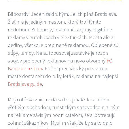
Bilboardy. Jeden za druhým. Je ich plná Bratislava.
Žiaľ, nie je jediným mestom, ktorá trpí týmto
neduhom. Bilboardy, reklamné stojany, digitálne
reklamy v autobusoch v električkách. Mestá ale aj
dediny, všetko je preplnené reklamou. Oblepené sú
stĺpy, lampy. Na autobusovej zastávke je rozpis
spojov prelepený reklamov na novo otvorený
FC
Barcelona shop
.
Počas prechádzky po starom
meste dostanem do ruky leták, reklama na najlepší
Bratislava guide
.
Moja otázka znie, nedá sa to aj inak? Rozumiem
všetkým obchodom, turistickým sprievodcom a iným
na reklame závislým podnikateľom, že si potrebujú
zohnať zákazníkov. Myslím však, že by sa to dalo