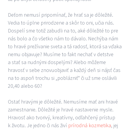
Deťom nemusí pripomínať, že hrať sa je dôležité.
Vedia to úplne prirodzene a skôr to oni, učia nás.
Dospelí sme totiž zabudli na to, aké dôležité to pre
nás bolo a čo všetko nám to dávalo. Nechýba nám
to hravé prežívanie sveta a tá radosť, ktorá sa vďaka
nemu objavuje? Musíme to fakt nechať v detstve
a stať sa nudnými dospelými? Alebo môžeme
hravosť v sebe znovuobjaviť a každý deň si nájsť čas
na to aspoň trochu si „poblázniť“ či už sme oslávili
20,40 alebo 60?
Ostať hravými je dôležité. Nemusíme mať ani hravé
zamestnanie. Dôležité je hravé nastavenie mysle.
Hravosť ako tvorivý, kreatívny, odľahčený prístup
k životu. Je jedno či nás živí
prírodná kozmetika
, jej