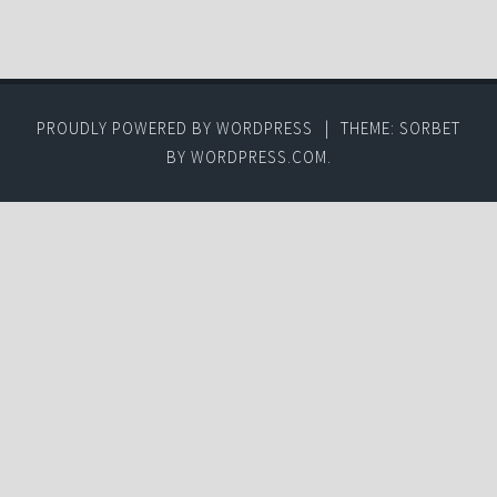
PROUDLY POWERED BY WORDPRESS
|
THEME: SORBET
BY
WORDPRESS.COM
.