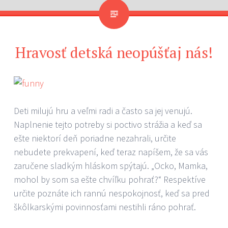
Hravosť detská neopúšťaj nás!
Deti milujú hru a veľmi radi a často sa jej venujú.
Naplnenie tejto potreby si poctivo strážia a keď sa
ešte niektorí deň poriadne nezahrali, určite
nebudete prekvapení, keď teraz napíšem, že sa vás
zaručene sladkým hláskom spýtajú. „Ocko, Mamka,
mohol by som sa ešte chvíľku pohrať?“ Respektíve
určite poznáte ich rannú nespokojnosť, keď sa pred
škôlkarskými povinnosťami nestihli ráno pohrať.