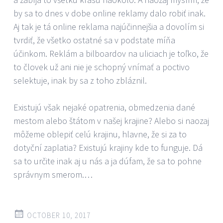
by sa to dnes v dobe online reklamy dalo robiť inak.
Aj tak je tá online reklama najúčinnejšia a dovolím si
tvrdiť, že všetko ostatné sa v podstate míňa
účinkom. Reklám a bilboardov na uliciach je toľko, že
to človek už ani nie je schopný vnímať a poctivo
selektuje, inak by sa z toho zbláznil.
Existujú však nejaké opatrenia, obmedzenia dané
mestom alebo štátom v našej krajine? Alebo si naozaj
môžeme oblepiť celú krajinu, hlavne, že si za to
dotyční zaplatia? Existujú krajiny kde to funguje. Dá
sa to určite inak aj u nás a ja dúfam, že sa to pohne
správnym smerom.…
OCTOBER 10, 2017