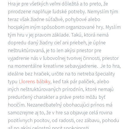
Hra je pre všetkých veľmi dôležitá a to preto, že
prirodzene naplňuje ľudské potreby. Nemyslím tým
teraz však žiadne súťaživé, pohybové alebo
hocijakým iným spôsobom organizované hry. Myslím
tým hru v jej pravom základe. Takú, ktorá nemá
dopredu daný žiadny cieľ ani priebeh, je úplne
neštruktúrovaná, je to len akýsi priestor pre
vyjadrenie nás v ľubovoľnej tvorivej činnosti, priestor
na momentálne kreatívne sebavyjadrenie. Je to hra,
ideálne bez hračiek, určite na to netreba špeciality
typu
Llorens bábiky
, keď tak pár paličiek, alebo
iných neštruktúrovaných prírodnín, ktoré nemajú
predurčený charakter a práve preto môžu byť
hocičím. Nezanedbateľný obohacujúci prínos má
samozrejme aj to, že v hre sa objavuje celá rovina
pozitívnych pocitov, od radosti, cez zábavu, pohodu
až po akýsi celostný pocit spokojnosti.