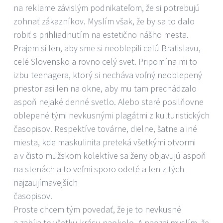
na reklame závislým podnikateľom, že si potrebujú
zohnať zákazníkov. Myslím však, že by sa to dalo
robiť s prihliadnutím na estetično nášho mesta.
Prajem si len, aby sme si neoblepili celú Bratislavu,
celé Slovensko a rovno celý svet. Pripomína mi to
izbu teenagera, ktorý si necháva voľný neoblepený
priestor asi len na okne, aby mu tam prechádzalo
aspoň nejaké denné svetlo. Alebo staré posilňovne
oblepené tými nevkusnými plagátmi z kulturistických
časopisov. Respektíve továrne, dielne, šatne a iné
miesta, kde maskulinita preteká všetkými otvormi
a v čisto mužskom kolektíve sa ženy objavujú aspoň
na stenách a to veľmi sporo odeté a len z tých
najzaujímavejších
časop
Proste chcem tým povedať, že je to nevkusné
a zabíja to všetku krásu naokolo. A naozaj myslím, že