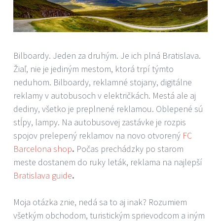
Bilboardy. Jeden za druhým. Je ich plná Bratislava.
Žiaľ, nie je jediným mestom, ktorá trpí týmto
neduhom. Bilboardy, reklamné stojany, digitálne
reklamy v autobusoch v električkách. Mestá ale aj
dediny, všetko je preplnené reklamou. Oblepené sú
stĺpy, lampy. Na autobusovej zastávke je rozpis
spojov prelepený reklamov na novo otvorený
FC
Barcelona shop
.
Počas prechádzky po starom
meste dostanem do ruky leták, reklama na najlepší
Bratislava guide
.
Moja otázka znie, nedá sa to aj inak? Rozumiem
všetkým obchodom, turistickým sprievodcom a iným